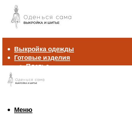
Выкройка одежды
Готовые изделия
Платье
Брюки
Блуза и рубашка
Пиджак и жакет
Жилет
Джемпер и свитер
Меню
Нижнее белье
Аксессуары