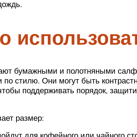
дождь.
о использова
ают бумажными и полотняными салф
 по стилю. Они могут быть контрастно
тобы поддерживать порядок, защитит
ает размер:
ойдут для кофейного или чайного сто