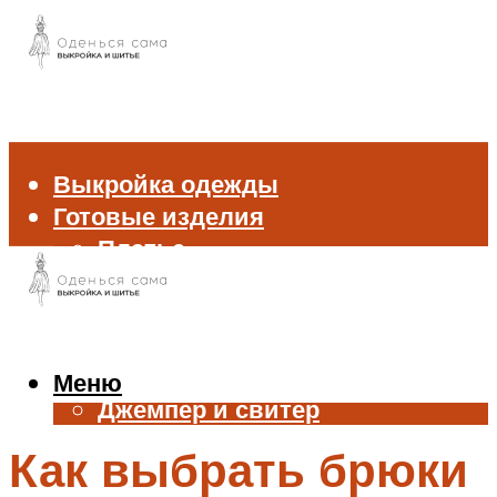
Выкройка одежды
Готовые изделия
Платье
Брюки
Блуза и рубашка
Пиджак и жакет
Жилет
Меню
Джемпер и свитер
Нижнее белье
Как выбрать брюки
Аксессуары