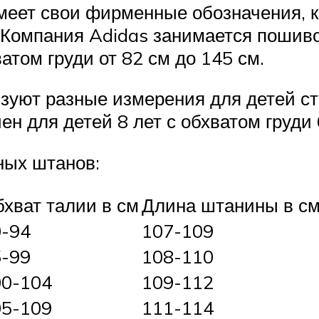
имеет свои фирменные обозначения, 
. Компания Adidas занимается поши
атом груди от 82 см до 145 см.
зуют разные измерения для детей ста
н для детей 8 лет с обхватом груди 
ных штанов:
хват талии в см
Длина штанины в с
0-94
107-109
5-99
108-110
00-104
109-112
05-109
111-114