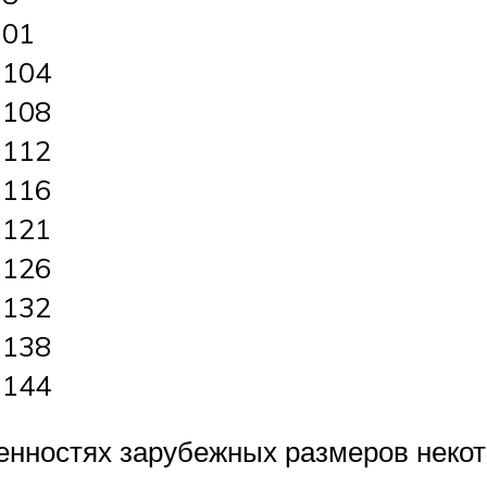
101
-104
-108
-112
-116
-121
-126
-132
-138
-144
бенностях зарубежных размеров некот