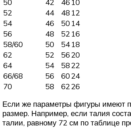
50
42
46
10
52
44
48
12
54
46
50
14
56
48
52
16
58/60
50
54
18
62
52
56
20
64
54
58
22
66/68
56
60
24
70
58
62
26
Если же параметры фигуры имеют п
размер. Например, если талия соста
талии, равному 72 см по таблице п