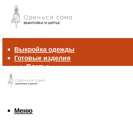
Выкройка одежды
Готовые изделия
Платье
Брюки
Блуза и рубашка
Пиджак и жакет
Жилет
Джемпер и свитер
Меню
Нижнее белье
Аксессуары