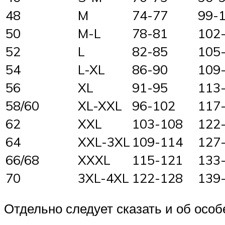
48
M
74-77
99-
50
M-L
78-81
102
52
L
82-85
105
54
L-XL
86-90
109
56
XL
91-95
113
58/60
XL-XXL
96-102
117
62
XXL
103-108
122
64
XXL-3XL
109-114
127
66/68
XXXL
115-121
133
70
3XL-4XL
122-128
139
Отдельно следует сказать и об осо