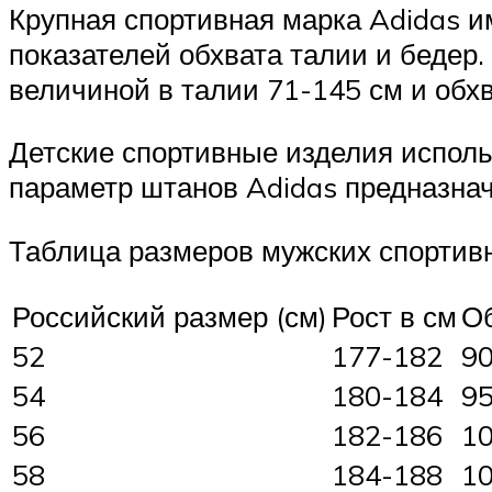
Крупная спортивная марка Adidas 
показателей обхвата талии и бедер
величиной в талии 71-145 см и обхв
Детские спортивные изделия исполь
параметр штанов Adidas предназначе
Таблица размеров мужских спортив
Российский размер (см)
Рост в см
Об
52
177-182
9
54
180-184
9
56
182-186
1
58
184-188
1