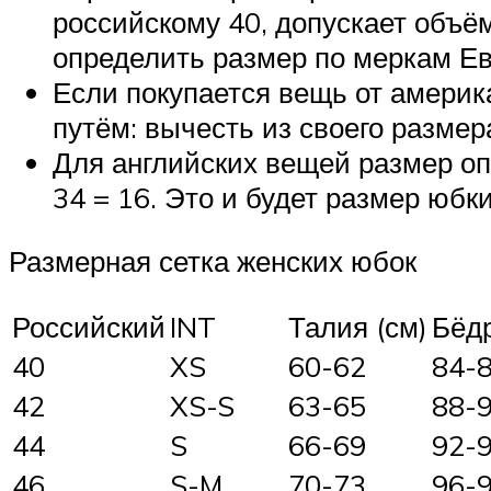
российскому 40, допускает объём
определить размер по меркам Ев
Если покупается вещь от америк
путём: вычесть из своего размер
Для английских вещей размер оп
34 = 16. Это и будет размер юбк
Размерная сетка женских юбок
Российский
INT
Талия (см)
Бёдр
40
XS
60-62
84-
42
XS-S
63-65
88-
44
S
66-69
92-
46
S-M
70-73
96-