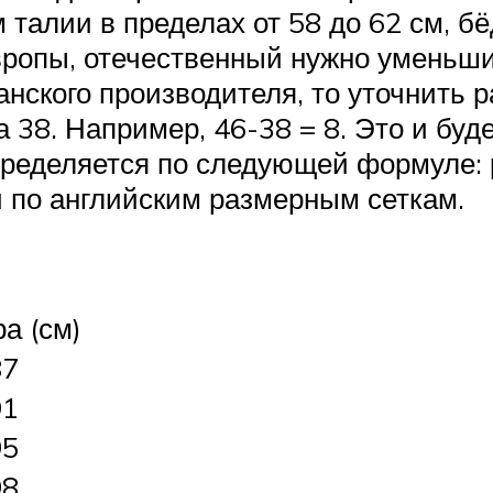
 талии в пределах от 58 до 62 см, бё
ропы, отечественный нужно уменьшит
анского производителя, то уточнить
а 38. Например, 46-38 = 8. Это и бу
ределяется по следующей формуле: р
и по английским размерным сеткам.
а (см)
87
91
95
98