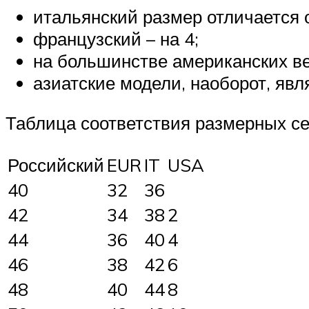
итальянский размер отличается о
французский – на 4;
на большинстве американских ве
азиатские модели, наоборот, явл
Таблица соответствия размерных се
Российский
EUR
IT
USA
40
32
36
42
34
38
2
44
36
40
4
46
38
42
6
48
40
44
8