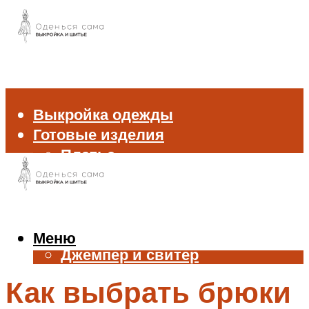
Выкройка одежды
Готовые изделия
Платье
Брюки
Блуза и рубашка
Пиджак и жакет
Жилет
Меню
Джемпер и свитер
Нижнее белье
Как выбрать брюки
Аксессуары