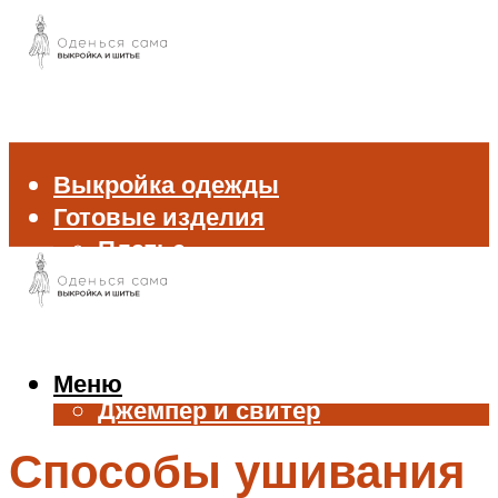
Выкройка одежды
Готовые изделия
Платье
Брюки
Блуза и рубашка
Пиджак и жакет
Жилет
Меню
Джемпер и свитер
Нижнее белье
Способы ушивания
Аксессуары