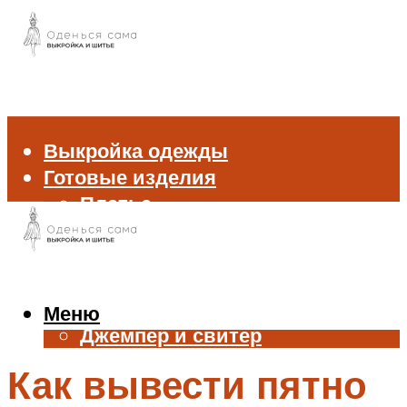
Выкройка одежды
Готовые изделия
Платье
Брюки
Блуза и рубашка
Пиджак и жакет
Жилет
Меню
Джемпер и свитер
Нижнее белье
Как вывести пятно
Аксессуары