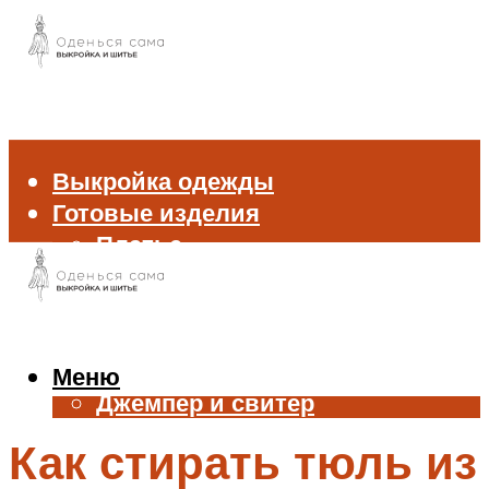
Выкройка одежды
Готовые изделия
Платье
Брюки
Блуза и рубашка
Пиджак и жакет
Жилет
Меню
Джемпер и свитер
Нижнее белье
Как стирать тюль из
Аксессуары