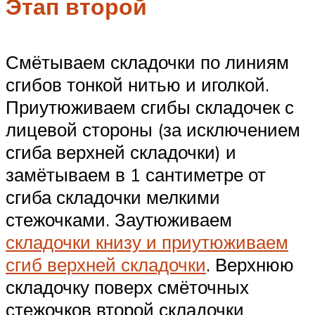
Этап второй
Смётываем складочки по линиям
сгибов тонкой нитью и иголкой.
Приутюживаем сгибы складочек с
лицевой стороны (за исключением
сгиба верхней складочки) и
замётываем в 1 сантиметре от
сгиба складочки мелкими
стежочками. Заутюживаем
складочки книзу и приутюживаем
сгиб верхней складочки
. Верхнюю
складочку поверх смёточных
стежочков второй складочки