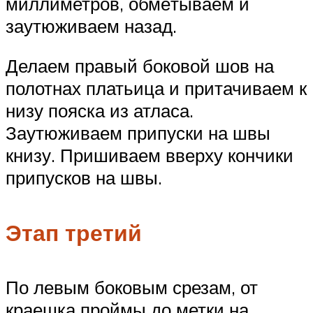
миллиметров, обмётываем и
заутюживаем назад.
Делаем правый боковой шов на
полотнах платьица и притачиваем к
низу пояска из атласа.
Заутюживаем припуски на швы
книзу. Пришиваем вверху кончики
припусков на швы.
Этап третий
По левым боковым срезам, от
краешка проймы до метки на