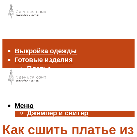
Выкройка одежды
Готовые изделия
Платье
Брюки
Блуза и рубашка
Пиджак и жакет
Жилет
Меню
Джемпер и свитер
Нижнее белье
Как сшить платье из
Аксессуары