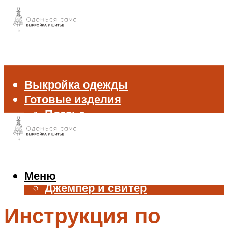
Выкройка одежды
Готовые изделия
Платье
Брюки
Блуза и рубашка
Пиджак и жакет
Жилет
Меню
Джемпер и свитер
Нижнее белье
Инструкция по
Аксессуары