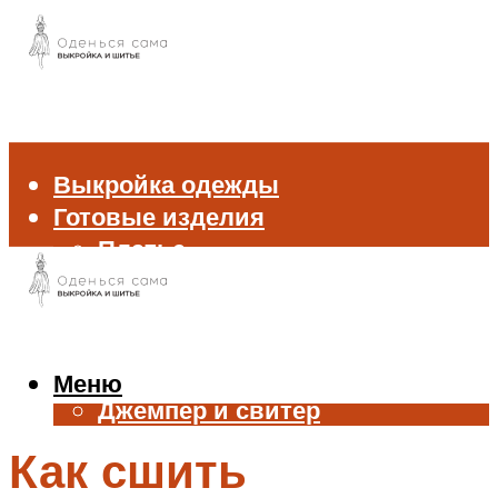
Выкройка одежды
Готовые изделия
Платье
Брюки
Блуза и рубашка
Пиджак и жакет
Жилет
Меню
Джемпер и свитер
Нижнее белье
Как сшить
Аксессуары