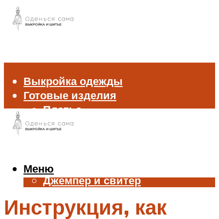
Выкройка одежды
Готовые изделия
Платье
Брюки
Блуза и рубашка
Пиджак и жакет
Жилет
Меню
Джемпер и свитер
Нижнее белье
Инструкция, как
Аксессуары