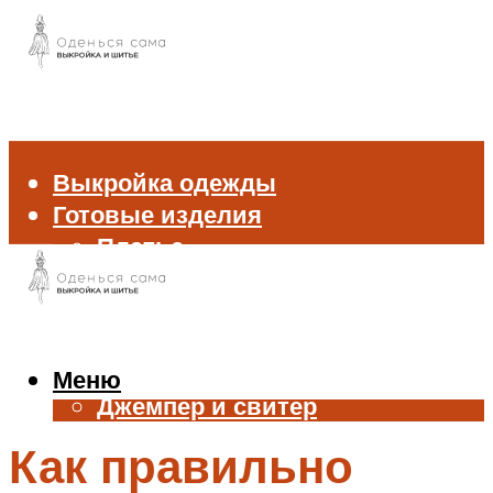
Выкройка одежды
Готовые изделия
Платье
Брюки
Блуза и рубашка
Пиджак и жакет
Жилет
Меню
Джемпер и свитер
Нижнее белье
Как правильно
Аксессуары