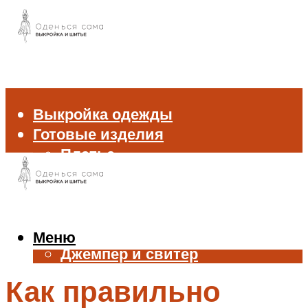
Выкройка одежды
Готовые изделия
Платье
Брюки
Блуза и рубашка
Пиджак и жакет
Жилет
Меню
Джемпер и свитер
Нижнее белье
Как правильно
Аксессуары