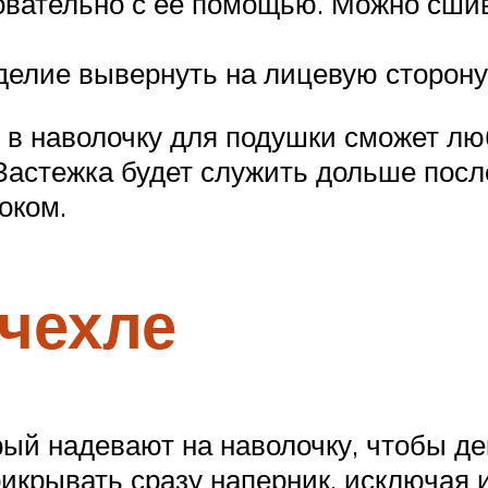
овательно с ее помощью. Можно сшив
делие вывернуть на лицевую сторону
 наволочку для подушки сможет люба
Застежка будет служить дольше пос
оком.
чехле
ый надевают на наволочку, чтобы де
икрывать сразу наперник, исключая 