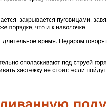
ается: закрывается пуговицами, зав
же порядке, что и к наволочке.
 длительное время. Недаром говорят
льно ополаскивают под струей горяч
вать застежку не стоит: если пойдут
 диванную под