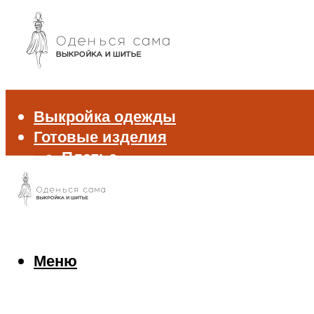
Выкройка одежды
Готовые изделия
Платье
Брюки
Блуза и рубашка
Пиджак и жакет
Жилет
Джемпер и свитер
Меню
Нижнее белье
Аксессуары