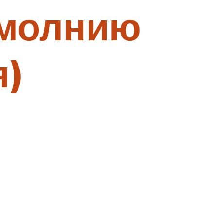
 молнию
я)