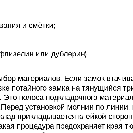
вания и смётки;
(флизелин или дублерин).
бор материалов. Если замок втачиват
овке потайного замка на тянущийся т
. Это полоса подкладочного материа
.Перед установкой молнии по линии, 
клад прикладывается клейкой стороно
акая процедура предохраняет края т