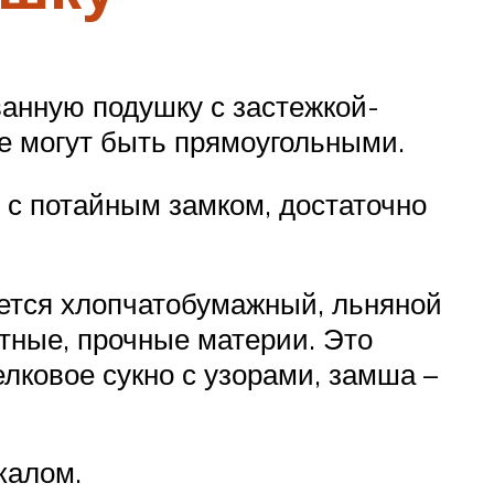
ванную подушку с застежкой-
не могут быть прямоугольными.
и с потайным замком, достаточно
уется хлопчатобумажный, льняной
тные, прочные материи. Это
елковое сукно с узорами, замша –
калом.