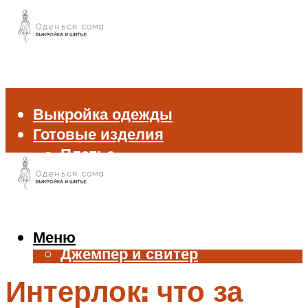
Выкройка одежды
Готовые изделия
Платье
Брюки
Блуза и рубашка
Пиджак и жакет
Жилет
Меню
Джемпер и свитер
Нижнее белье
Интерлок: что за
Аксессуары