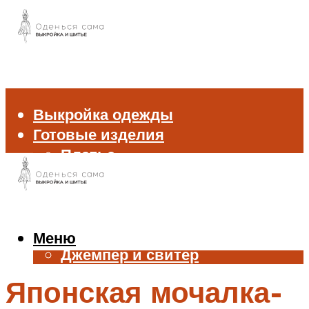
Выкройка одежды
Готовые изделия
Платье
Брюки
Блуза и рубашка
Пиджак и жакет
Жилет
Меню
Джемпер и свитер
Нижнее белье
Японская мочалка-
Аксессуары